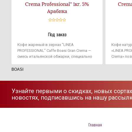
Crema Professional" 1кг. 5%
Crema
Арабика
Под заказ
Кофе жареный в зернах "LINEA
Кофе нату
PROFESSIONAL" Caffe Boasi Gran Crema —
«LINEA PRO
смесь итальянской обжарки, специально
Crema» поз
приготовленная для использования в
прекрасным
автоматических кофемашинах и торговых
Качество д
BOASI
автоматах. Отличается яркой горчинкой и
высокотех
выраженным ароматом.
изготовлен
обжарки зе
Узнайте первыми о скидках, новых сортах
пикантной 
новостях, подписавшись на нашу рассыл
утонченный
кофеманы.
Главная