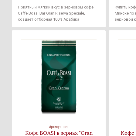
Приятный мягкий вкус в зерновом кофе
Купить коф
Caffe Boasi Bar Gran Riserva Speciale,
Минске по 
создает отборная 100% Арабика
зерновой 
собранная на плантациях Центральной
зёрна с бе
Америки и Бразилии. А специальное
точку Бела
тонкое обжаривание, дает характерный
жареный в з
фруктовый оттенок. При приготовление
Italiano Ba
итальянский зерновой кофе Caffe Boasi Bar
зерен с яр
Gran Riserva Speciale, дает нежную,
выращенны
устойчивую пенку в эспрессо
плантациях
этого напит
Артикул:
нет
Кофе BOASI в зернах "Gran
Кофе 