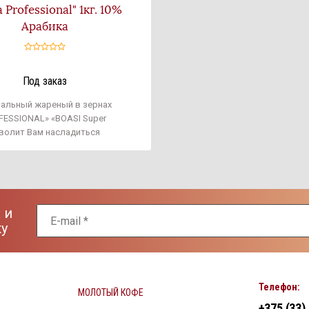
 Professional" 1кг. 10%
Арабика
Под заказ
ральный жареный в зернах
FESSIONAL» «BOASI Super
волит Вам насладиться
 эспрессо на работе и дома.
остигается
нологичным процессом
ия, а также оптимизацией
рен арабики и робусты. Вкус
 и
горчинки придает напитку
ку
 вкус, который оценят
Телефон:
МОЛОТЫЙ КОФЕ
+375 (33)