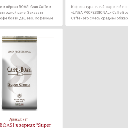
е в зёрнах BOASI Gran Caffe в
Кофе натуральный жареный в з
выгодной цене. Заказать
«LINEA PROFESSIONAL» Caffe Boa
кофе боази дёшево. Кофейные
Caffe» это смесь средней обжар
сплатной доставкой в любую
выращенной на самых лучших п
руси.Кофе натуральный
Центральной Америки и Бразил
ернах “Caffe Boasi I Espresso
вкус классического итальянско
r Gran Riserva” — cмесь кофейных
эспрессо с пряными нотами шо
ко выраженным вкусом,
карамели и лесного ореха, что 
х на лучших бразильских
готовому напитку богатый и ярк
. Кофе для истинных ценителей
ка.
Артикул:
нет
BOASI в зернах "Super