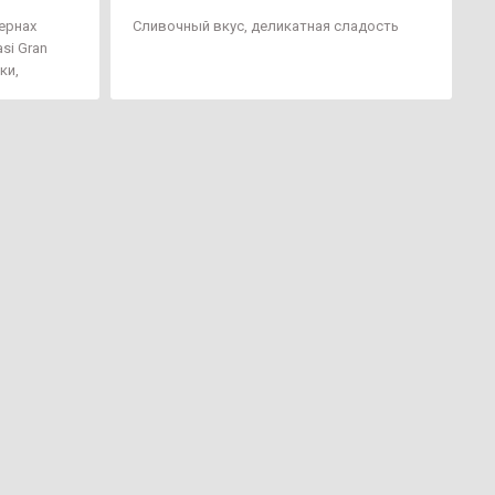
ернах
Сливочный вкус, деликатная сладость
si Gran
ки,
лантациях
ии. Имеет
го
колада,
придает
ий вкус.