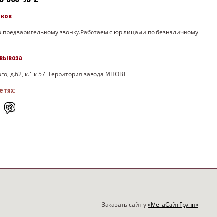
нков
по предварительному звонку.Работаем с юр.лицами по безналичному
овывоза
го, д.62, к.1 к 57. Территория завода МПОВТ
етях:
Заказать сайт у
«МегаСайтГрупп»