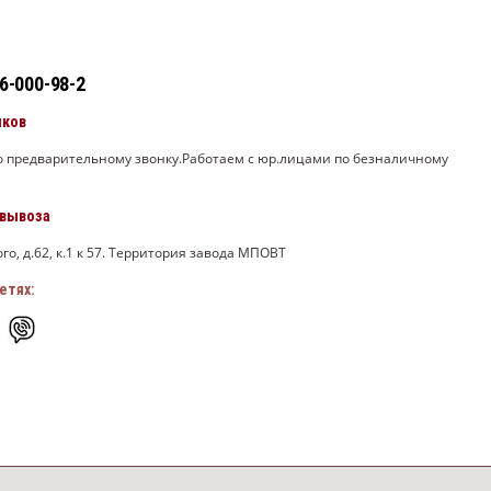
 6-000-98-2
нков
по предварительному звонку.Работаем с юр.лицами по безналичному
овывоза
го, д.62, к.1 к 57. Территория завода МПОВТ
етях: