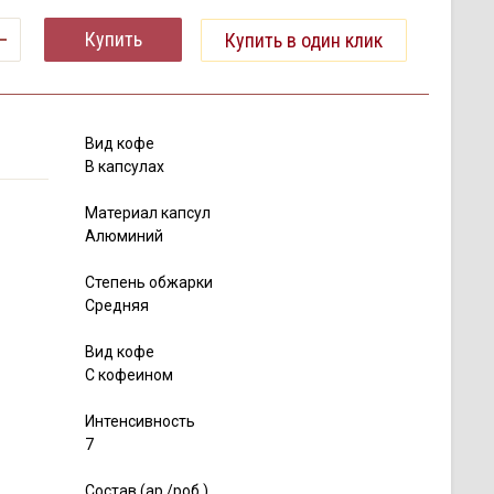
Купить
Купить в один клик
Вид кофе
В капсулах
Материал капсул
Алюминий
Степень обжарки
Средняя
Вид кофе
С кофеином
Интенсивность
7
Состав (ар./роб.)